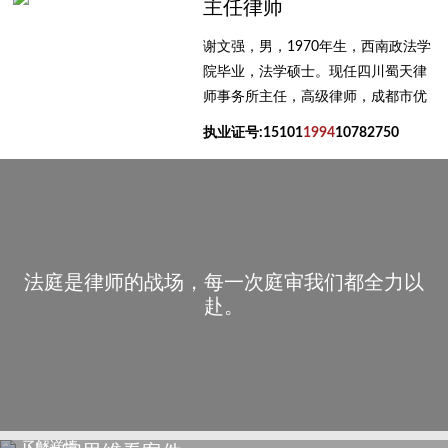
主任律师
谢文强，男，1970年生，西南政法学
院毕业，法学硕士。现任四川蜀天律
师事务所主任，高级律师，成都市优
秀律师，成都市律师协会刑事专业律
执业证号:15101
1994
10782750
师导师，成都市律师协会实习律师面
试考官，成都市金牛区政法委首席法
律咨询专家，成都市金牛区人民检察
院听证员，金牛律师学院培训导师，
现任全国多地仲裁委员会仲裁员。
法庭是律师的战场，每一次庭审我们都全力以
赴。
了解详情