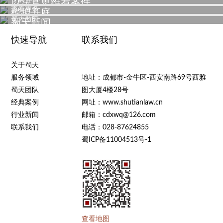
以法官思维看案件
查看更多
模拟开庭
蜀天新闻
蜀天新闻
快速导航
联系我们
关于蜀天
服务领域
地址：成都市-金牛区-西安南路69号西雅
蜀天团队
图大厦4楼28号
经典案例
网址：www.shutianlaw.cn
行业新闻
邮箱：cdxwq@126.com
联系我们
电话：028-87624855
蜀ICP备11004513号-1
查看地图