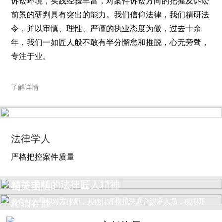
诉讼环境，实践经验丰富，对案件诉讼方向的把握及诉讼
前景的研判具有突出的能力。我们信仰法律，我们精研法
令，并以审慎、理性、严谨的执业态度为傲，过去十余
年，我们一如匠人般不敢有半分懈怠和推脱，心无旁骛，
专注于业。
了解详情
法律学人
严格把控案件质量
精益求精的法律匠人精神
蜀天团队
案件开庭前五天，组织模拟开庭，我所主办律师为本方，指定一
名合伙人模拟对方律师，其他律师模拟法庭合议庭人员，模拟开
模拟开庭
庭归纳的焦点和法庭开庭时归纳的焦点达成较高的一致性...