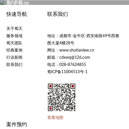
查看更多
模拟开庭
蜀天新闻
蜀天新闻
快速导航
联系我们
关于蜀天
服务领域
地址：成都市-金牛区-西安南路69号西雅
蜀天团队
图大厦4楼28号
经典案例
网址：www.shutianlaw.cn
行业新闻
邮箱：cdxwq@126.com
联系我们
电话：028-87624855
蜀ICP备11004513号-1
查看地图