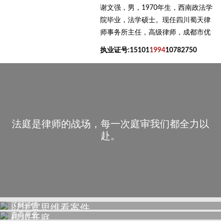
谢文强，男，1970年生，西南政法学
院毕业，法学硕士。现任四川蜀天律
师事务所主任，高级律师，成都市优
秀律师，成都市律师协会刑事专业律
执业证号:15101
1994
10782750
师导师，成都市律师协会实习律师面
试考官，成都市金牛区政法委首席法
律咨询专家，成都市金牛区人民检察
院听证员，金牛律师学院培训导师，
现任全国多地仲裁委员会仲裁员。
法庭是律师的战场，每一次庭审我们都全力以
赴。
了解详情
以法官思维看案件