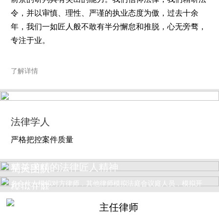
前景的研判具有突出的能力。我们信仰法律，我们精研法
令，并以审慎、理性、严谨的执业态度为傲，过去十余
年，我们一如匠人般不敢有半分懈怠和推脱，心无旁骛，
专注于业。
了解详情
法律学人
严格把控案件质量
精益求精的法律匠人精神
蜀天团队
案件开庭前五天，组织模拟开庭，我所主办律师为本方，指定一
名合伙人模拟对方律师，其他律师模拟法庭合议庭人员，模拟开
模拟开庭
庭归纳的焦点和法庭开庭时归纳的焦点达成较高的一致性...
主任律师