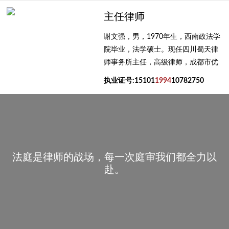
庭归纳的焦点和法庭开庭时归纳的焦点达成较高的一致性...
主任律师
谢文强，男，1970年生，西南政法学
院毕业，法学硕士。现任四川蜀天律
师事务所主任，高级律师，成都市优
秀律师，成都市律师协会刑事专业律
执业证号:15101
1994
10782750
师导师，成都市律师协会实习律师面
试考官，成都市金牛区政法委首席法
律咨询专家，成都市金牛区人民检察
院听证员，金牛律师学院培训导师，
现任全国多地仲裁委员会仲裁员。
法庭是律师的战场，每一次庭审我们都全力以
赴。