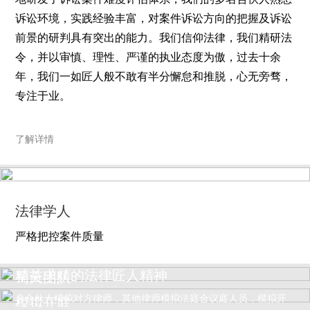
诉讼环境，实践经验丰富，对案件诉讼方向的把握及诉讼
前景的研判具有突出的能力。我们信仰法律，我们精研法
令，并以审慎、理性、严谨的执业态度为傲，过去十余
年，我们一如匠人般不敢有半分懈怠和推脱，心无旁骛，
专注于业。
了解详情
法律学人
严格把控案件质量
精益求精的法律匠人精神
蜀天团队
案件开庭前五天，组织模拟开庭，我所主办律师为本方，指定一
名合伙人模拟对方律师，其他律师模拟法庭合议庭人员，模拟开
模拟开庭