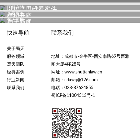
了解详情
以法官思维看案件
查看更多
模拟开庭
蜀天新闻
蜀天新闻
快速导航
联系我们
关于蜀天
服务领域
地址：成都市-金牛区-西安南路69号西雅
蜀天团队
图大厦4楼28号
经典案例
网址：www.shutianlaw.cn
行业新闻
邮箱：cdxwq@126.com
联系我们
电话：028-87624855
蜀ICP备11004513号-1